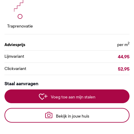
Traprenovatie
2
Adviesprijs
per m
44,95
Lijmvariant
52,95
Clickvariant
Staal aanvragen
Voeg toe aan mijn stalen
Bekijk in jouw huis