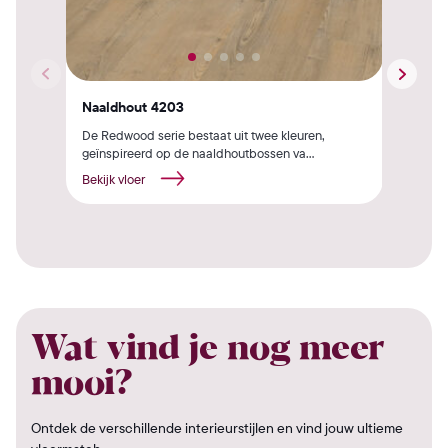
Naaldhout 4203
Naa
De Redwood serie bestaat uit twee kleuren,
De B
geïnspireerd op de naaldhoutbossen va...
geïn
Bekijk vloer
Beki
Wat vind je nog meer
mooi?
Ontdek de verschillende interieurstijlen en vind jouw ultieme