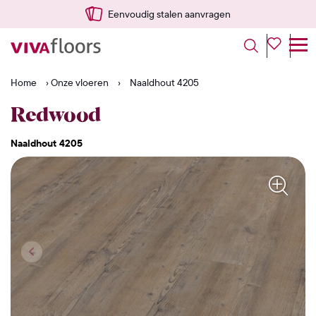
anvragen
Snel vanuit NL gelev
Home
›
Onze vloeren
›
Naaldhout 4205
Redwood
Naaldhout 4205