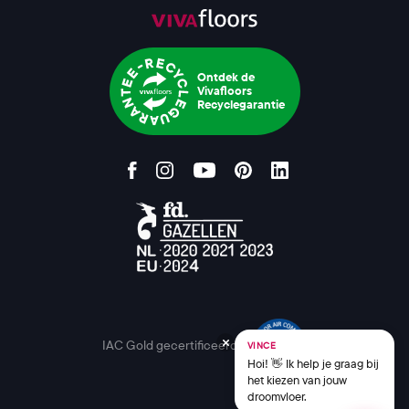
Ontdek de
Vivafloors
Recyclegarantie
IAC Gold gecertificeerd
VINCE
Hoi! 👋 Ik help je graag bij
het kiezen van jouw
droomvloer.