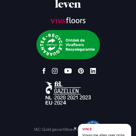
leven
Ontdek de
Vivafloors
Recyclegarantie
IAC Gold gecertificeerd
VINCE
Vraag me alles over onze