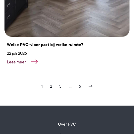
Welke PVC-vloer past bij welke ruimte?
22 juli 2026
Lees meer
1
2
3
…
6
→
Over PVC