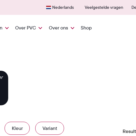
600+ erkende verkooppunten
25 ja
Nederlands
Veelgestelde vragen
De
en
Over PVC
Over ons
Shop
er
Kleur
Variant
Result