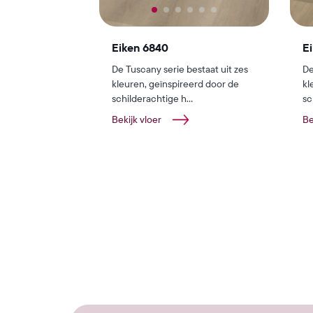
Eiken 6840
E
De Tuscany serie bestaat uit zes
De
kleuren, geïnspireerd door de
kl
schilderachtige h...
sc
Bekijk vloer
Be