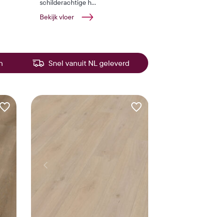
schilderachtige h...
Bekijk vloer
n
Snel vanuit NL geleverd