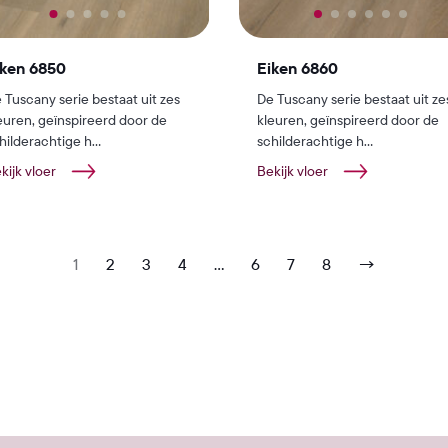
iken 6850
Eiken 6860
 Tuscany serie bestaat uit zes
De Tuscany serie bestaat uit ze
euren, geïnspireerd door de
kleuren, geïnspireerd door de
hilderachtige h...
schilderachtige h...
kijk vloer
Bekijk vloer
1
2
3
4
…
6
7
8
→