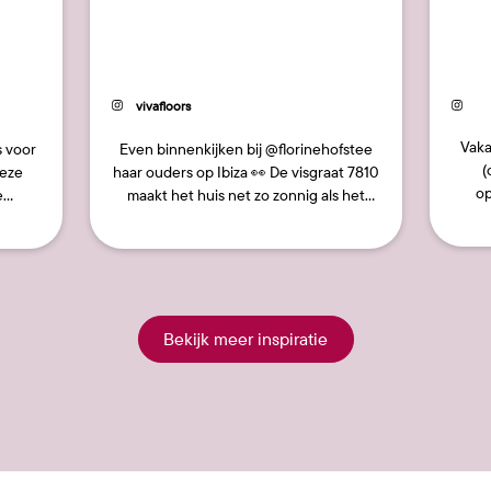
34
43
Bericht
vivafloors
gepubliceerd
door
Vakantie! Na een 
s voor
Even binnenkijken bij @florinehofstee
(
deze
haar ouders op Ibiza 👀 De visgraat 7810
op
e
maakt het huis net zo zonnig als het
verhu
r…
eiland zelf! ☀️✨
#viva…
Bekijk meer inspiratie