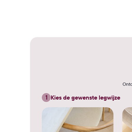
Ontd
1
Kies de gewenste legwijze