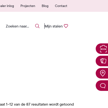
ar garantie
Eenvoudig stalen a
aler inlog
Projecten
Blog
Contact
Mijn stalen
aat 1–12 van de 87 resultaten wordt getoond