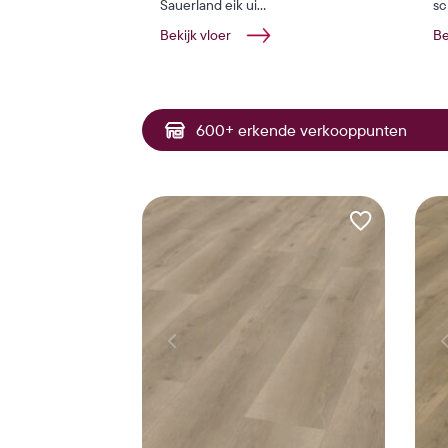
Sauerland eik ui...
sc
Bekijk vloer
Be
600+ erkende verkooppunten