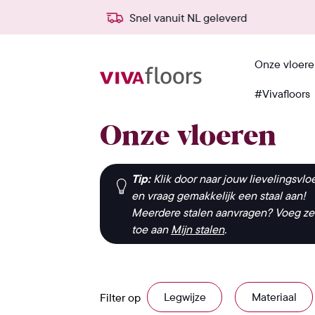
agen
Snel vanuit NL geleverd
Onze vloer
#Vivafloors
Home
›
Onze vloeren
Onze vloeren
Tip:
Klik door naar jouw lievelingsvlo
en vraag gemakkelijk een staal aan!
Meerdere stalen aanvragen? Voeg ze
toe aan
Mijn stalen
.
Legwijze
Materiaal
Filter op