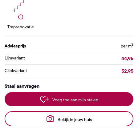
Traprenovatie
2
Adviesprijs
per m
44,95
Lijmvariant
52,95
Clickvariant
Staal aanvragen
Voeg toe aan mijn stalen
Bekijk in jouw huis