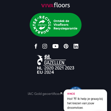
Ontdek de
Vivafloors
Recyclegarantie
IAC Gold gecertificeerd
VINCE
Hoi! 👋 Ik help je graag bij
het kiezen van jouw
droomvloer.