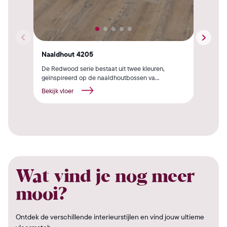
Naaldhout 4205
Naa
De Redwood serie bestaat uit twee kleuren,
De B
geïnspireerd op de naaldhoutbossen va...
geïn
Bekijk vloer
Beki
Wat vind je nog meer
mooi?
Ontdek de verschillende interieurstijlen en vind jouw ultieme