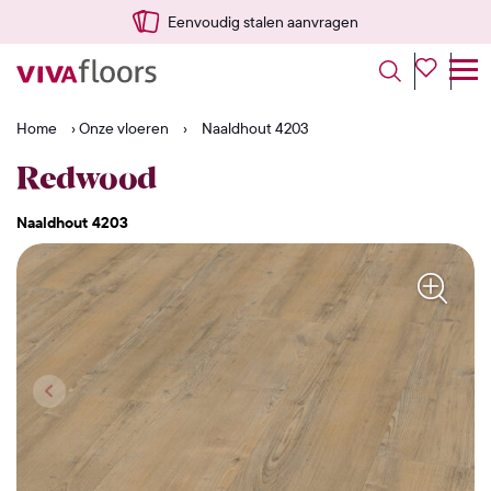
Snel vanuit NL geleverd
Home
›
Onze vloeren
›
Naaldhout 4203
Redwood
Naaldhout 4203