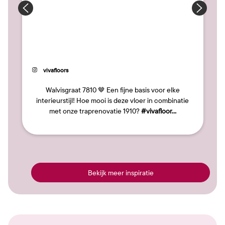
34
Bericht
vivafloors
gepubliceerd
door
Walvisgraat 7810 🤎 Een fijne basis voor elke
interieurstijl! Hoe mooi is deze vloer in combinatie
met onze traprenovatie 1910?
#vivafloor…
Bekijk meer inspiratie