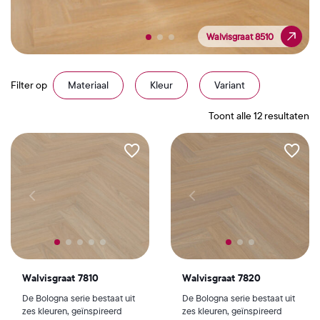
Walvisgraat 8510
Walvisgraat 8510
Filter op
Materiaal
Kleur
Variant
Toont alle 12 resultaten
Walvisgraat 7810
Walvisgraat 7820
De Bologna serie bestaat uit
De Bologna serie bestaat uit
zes kleuren, geïnspireerd
zes kleuren, geïnspireerd