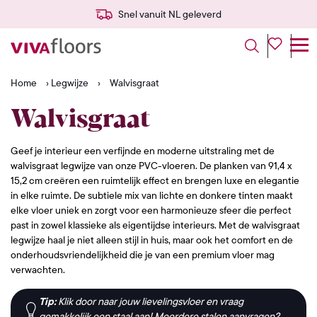
Snel vanuit NL geleverd
Home
›
Legwijze
›
Walvisgraat
Walvisgraat
Geef je interieur een verfijnde en moderne uitstraling met de
walvisgraat legwijze van onze PVC-vloeren. De planken van 91,4 x
15,2 cm creëren een ruimtelijk effect en brengen luxe en elegantie
in elke ruimte. De subtiele mix van lichte en donkere tinten maakt
elke vloer uniek en zorgt voor een harmonieuze sfeer die perfect
past in zowel klassieke als eigentijdse interieurs. Met de walvisgraat
legwijze haal je niet alleen stijl in huis, maar ook het comfort en de
onderhoudsvriendelijkheid die je van een premium vloer mag
verwachten.
Tip:
Klik door naar jouw lievelingsvloer en vraag
gemakkelijk een staal aan! Meerdere stalen aanvragen?