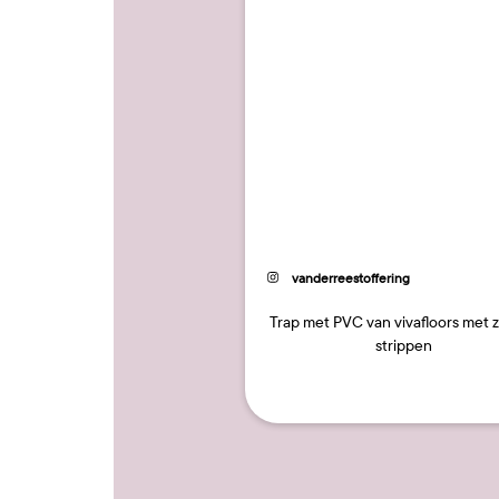
Bericht
vanderreestoffering
gepubliceerd
door
Trap met PVC van vivafloors met 
strippen