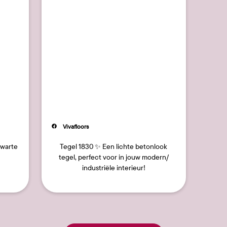
7
10
Bericht
Vivafloors
gepubliceerd
door
zwarte
Tegel 1830 ✨ Een lichte betonlook
tegel, perfect voor in jouw modern/
industriële interieur!