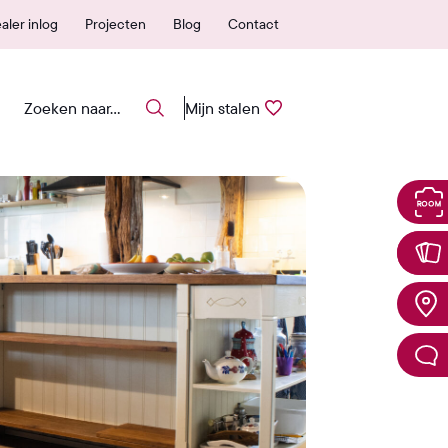
nvoudig stalen aanvragen
Snel vanuit NL ge
aler inlog
Projecten
Blog
Contact
Mijn stalen