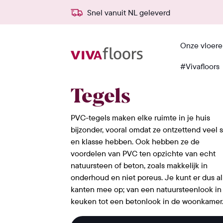
rd
600+ erkende verkooppunten
Onze vloer
#Vivafloors
Home
›
Materialen
›
Tegels
Tegels
PVC-tegels maken elke ruimte in je huis
bijzonder, vooral omdat ze ontzettend veel st
en klasse hebben. Ook hebben ze de
voordelen van PVC ten opzichte van echt
natuursteen of beton, zoals makkelijk in
onderhoud en niet poreus. Je kunt er dus al
kanten mee op; van een natuursteenlook in
keuken tot een betonlook in de woonkamer