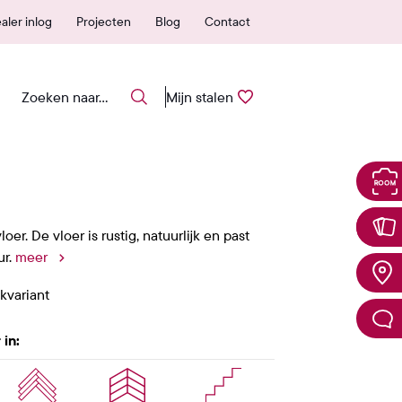
25 jaar garantie
Eenvoud
aler inlog
Projecten
Blog
Contact
Mijn stalen
er. De vloer is rustig, natuurlijk en past
r.
meer
ckvariant
 in: