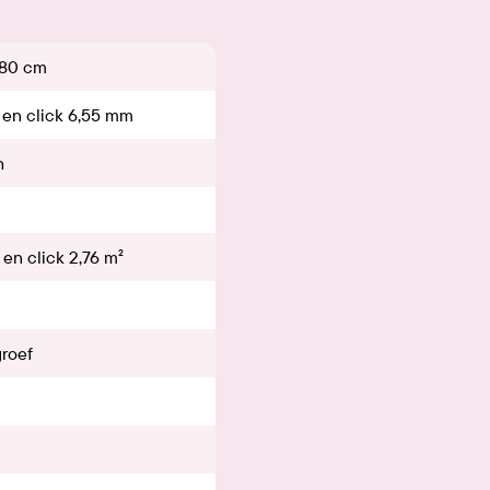
,80 cm
 en click 6,55 mm
h
 en click 2,76 m²
groef