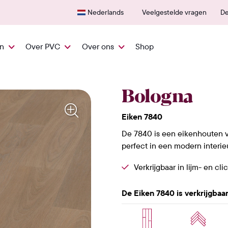
600+ erkende verkooppunten
Nederlands
Veelgestelde vragen
De
en
Over PVC
Over ons
Shop
Bologna
Eiken 7840
De 7840 is een eikenhouten vlo
perfect in een modern interieu
Verkrijgbaar in lijm- en cli
De Eiken 7840 is verkrijgbaar