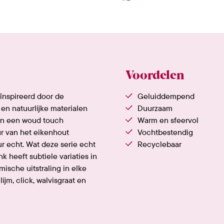
Voordelen
eïnspireerd door de
Geluiddempend
en natuurlijke materialen
Duurzaam
en een woud touch
Warm en sfeervol
ur van het eikenhout
Vochtbestendig
ur echt. Wat deze serie echt
Recyclebaar
k heeft subtiele variaties in
ische uitstraling in elke
lijm, click, walvisgraat en