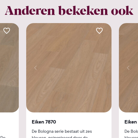
Anderen bekeken ook
Eiken 7870
Eiken
De Bologna serie bestaat uit zes
De Bolo
 De
kleuren, geïnspireerd door de
kleure