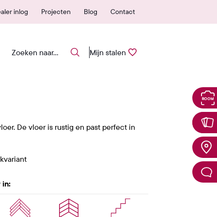
ar garantie
Eenvoudig stalen a
aler inlog
Projecten
Blog
Contact
Mijn stalen
er. De vloer is rustig en past perfect in
ckvariant
 in: