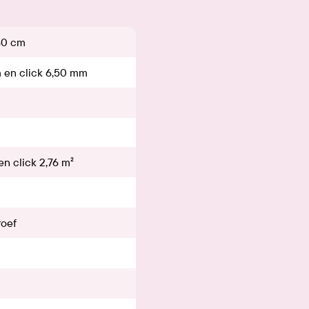
80 cm
 en click 6,50 mm
en click 2,76 m²
roef