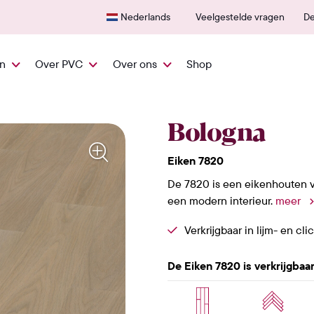
600+ erkende verkooppunten
25 ja
Nederlands
Veelgestelde vragen
De
en
Over PVC
Over ons
Shop
Bologna
Eiken 7820
De 7820 is een eikenhouten vlo
een modern interieur.
meer
Verkrijgbaar in lijm- en cli
De Eiken 7820 is verkrijgbaar