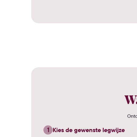
Wa
Ontd
1
Kies de gewenste legwijze