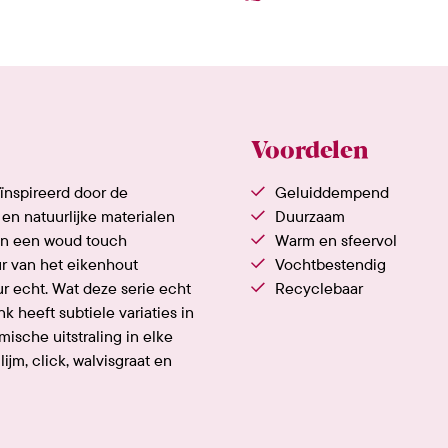
Voordelen
eïnspireerd door de
Geluiddempend
en natuurlijke materialen
Duurzaam
en een woud touch
Warm en sfeervol
ur van het eikenhout
Vochtbestendig
ur echt. Wat deze serie echt
Recyclebaar
k heeft subtiele variaties in
ische uitstraling in elke
lijm, click, walvisgraat en