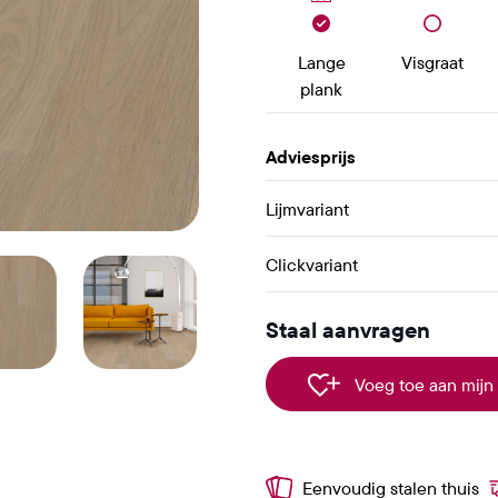
Lange
Visgraat
plank
Adviesprijs
Lijmvariant
Clickvariant
Staal aanvragen
Voeg toe aan mijn 
Eenvoudig stalen thuis