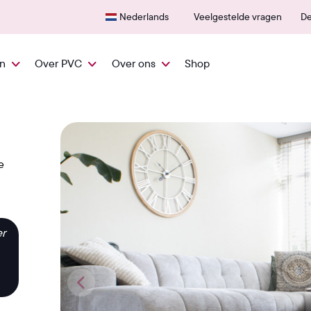
600+ erkende verkooppunten
25 ja
Nederlands
Veelgestelde vragen
De
en
Over PVC
Over ons
Shop
en
e
er