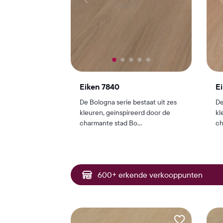
Eiken 7840
E
De Bologna serie bestaat uit zes
De
kleuren, geïnspireerd door de
kl
charmante stad Bo...
ch
600+ erkende verkooppunten