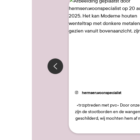
40
enjos
Bericht
hermsen.woonspecialist
ceerd
gepubliceerd
door
•trαptreden met pvc• Door onze klant
 ons nieuwe huis en we zijn
zijn de stootborden en de wangen
n het uitpakken. Kijk de
geschilderd, wij mochten hem af
en eens shinen! 🤩🤩
door de treden te beklede…