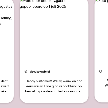
3
11
Bericht
decokay.gabriel
gepubliceerd
door
F
Happy customer!! Wauw, wauw en nog
Wa
 zwart
eens wauw. Eline ging vanochtend op
 maken
bezoek bij klanten om het eindresultaat
te bewonderen. Het is zo tof …