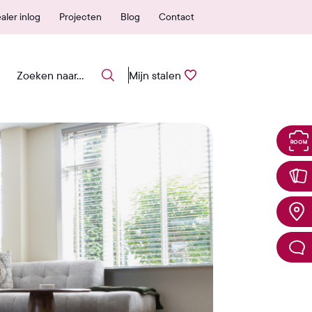
ar garantie
Eenvoudig stalen a
aler inlog
Projecten
Blog
Contact
Mijn stalen