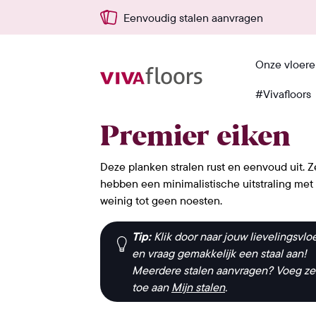
agen
Snel vanuit NL geleverd
Onze vloer
#Vivafloors
Home
›
Materialen
›
Eiken
›
Premier eik
Premier eiken
Deze planken stralen rust en eenvoud uit. Z
hebben een minimalistische uitstraling met
weinig tot geen noesten.
Tip:
Klik door naar jouw lievelingsvlo
en vraag gemakkelijk een staal aan!
Meerdere stalen aanvragen? Voeg ze
toe aan
Mijn stalen
.