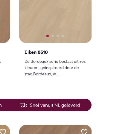
Eiken 8510
s
De Bordeaux serie bestaat uit zes
kleuren, geïnspireerd door de
stad Bordeaux, w...
n
Snel vanuit NL geleverd