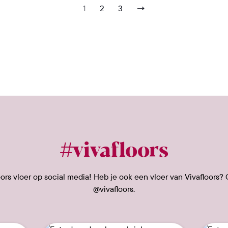
1
2
3
→
#vivafloors
rs vloer op social media! Heb je ook een vloer van Vivafloors? 
@vivafloors.