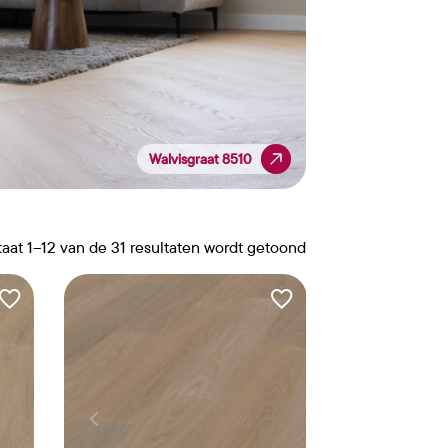
Walvisgraat 8510
Walvisgraat 8510
taat 1–12 van de 31 resultaten wordt getoond