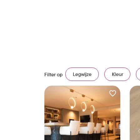
Legwijze
Kleur
Filter op