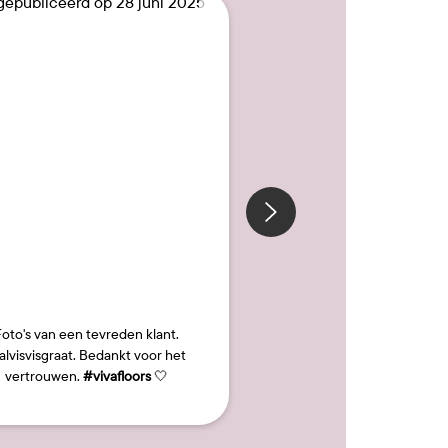
15
Bericht
sofiemarissaros
gepubliceerd
oto's van een tevreden klant.
door
Happy friday 🤎
#huur
lvisvisgraat. Bedankt voor het
#huisjeinhaarlem
#vt
vertrouwen.
#vivafloors
🤍
#interieurinspirat
#woonkamerinspiratie
#we