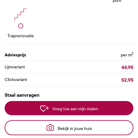
punt
Traprenovatie
2
Adviesprijs
per m
44,95
Lijmvariant
52,95
Clickvariant
Staal aanvragen
Voeg toe aan mijn stalen
Bekijk in jouw huis