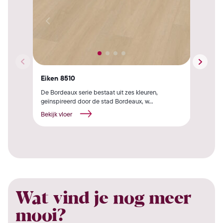
Eiken 8510
Eik
De Bordeaux serie bestaat uit zes kleuren,
De B
geïnspireerd door de stad Bordeaux, w...
geïn
Bekijk vloer
Beki
Wat vind je nog meer
mooi?