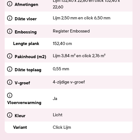
Lijm 152,40 x 22,80 en click 152,40 x
Afmetingen
22,60
Lijm 2,50 mm en click 6,50 mm
Dikte vloer
Register Embossed
Embossing
Lengte plank
152,40 cm
Lijm 3,84 m² en click 2,76 m²
Pakinhoud (m2)
0,55 mm
Dikte toplaag
4-zijdige v-groef
V-groef
Ja
Vloerverwarming
Licht
Kleur
Variant
Click Lijm