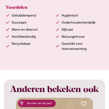
Voordelen
Geluiddempend
Hygiënisch
Duurzaam
Onderhoudsvriendelijk
Warm en sfeervol
Slijtvast
Vochtbestendig
Natuurgetrouw
Recyclebaar
Geschikt voor
vloerverwarming
Anderen bekeken ook
De vloer van het jaar!