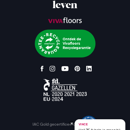
leven
Ontdek de
Vivafloors
Recyclegarantie
IAC Gold gecertificeerd
VINCE