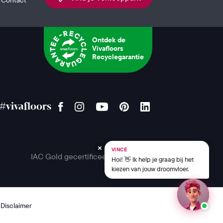
Ontdek de
Vivafloors
Recyclegarantie
#vivafloors
VINCE
IAC Gold gecertificeerd
Hoi! 👋 Ik help je graag bij het
kiezen van jouw droomvloer.
Disclaimer