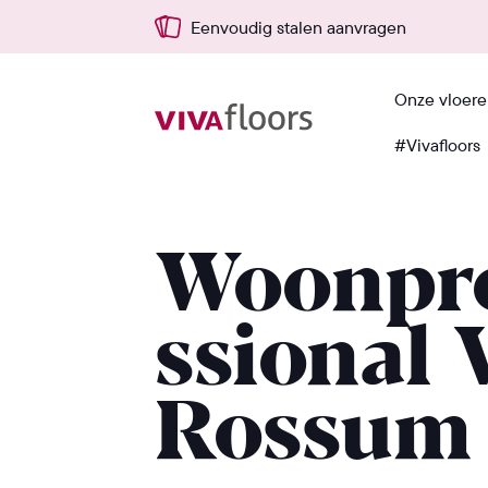
Eenvoudig stalen aanvragen
Onze vloer
#Vivafloors
Terug
Woonpr
ssional 
Rossum