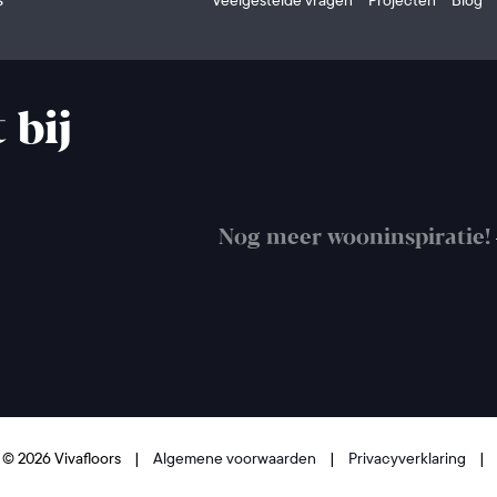
 bij
Nog meer wooninspiratie!
 © 2026 Vivafloors
|
Algemene voorwaarden
|
Privacyverklaring
|