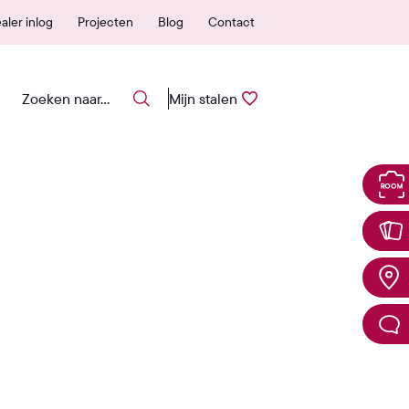
 erkende verkooppunten
25 jaar garantie
aler inlog
Projecten
Blog
Contact
Mijn stalen