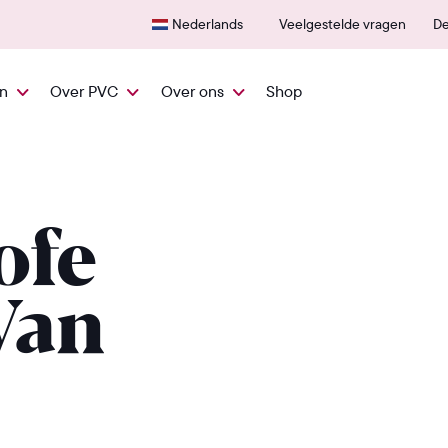
Snel vanuit NL geleverd
600+
Nederlands
Veelgestelde vragen
De
en
Over PVC
Over ons
Shop
ofe
Van