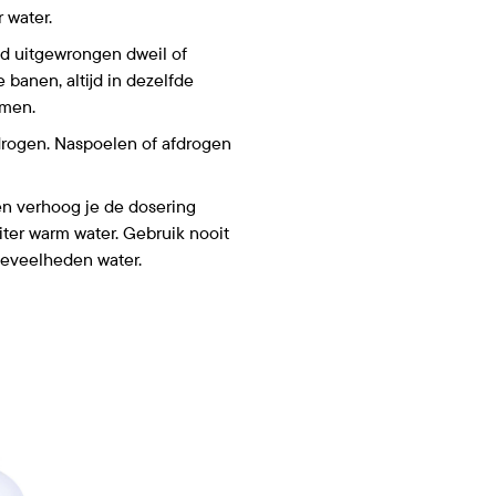
r water.
d uitgewrongen dweil of
 banen, altijd in dezelfde
omen.
 drogen. Naspoelen of afdrogen
en verhoog je de dosering
 liter warm water. Gebruik nooit
oeveelheden water.