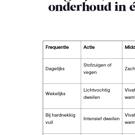
onderhoud in é
Frequentie
Actie
Midd
Stofzuigen of
Dagelijks
Zach
vegen
Lichtvochtig
Vivaf
Wekelijks
dweilen
warm
Bij hardnekkig
Viva
Intensief dweilen
vuil
warm