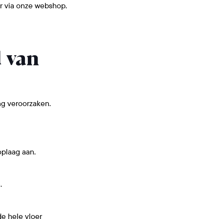
aar via onze webshop.
d van
g veroorzaken.
oplaag aan.
.
de hele vloer