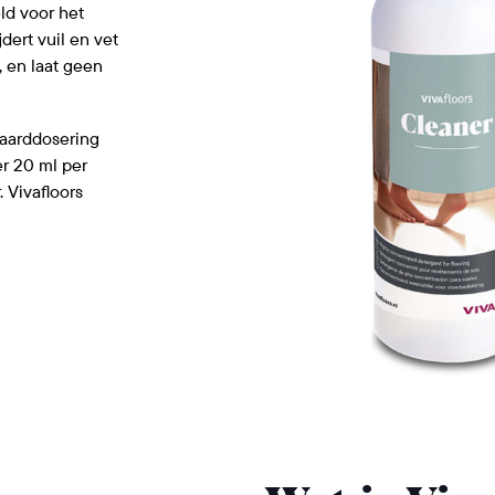
ld voor het
dert vuil en vet
, en laat geen
daarddosering
er 20 ml per
 Vivafloors