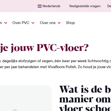
Snel vanuit NL geleverd
600+
Nederlands
Veelgestelde vragen
De
en
Over PVC
Over ons
Shop
 je jouw PVC-vloer?
je jouw PVC-vloer?
 dagelijks stofzuigen of vegen, één keer per week lichtvochtig 
er per jaar behandelen met Vivafloors Polish. Zo houd je jouw vloe
Wat is de 
manier om
vloer scho