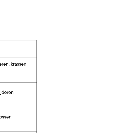
eren, krassen
ijderen
lossen