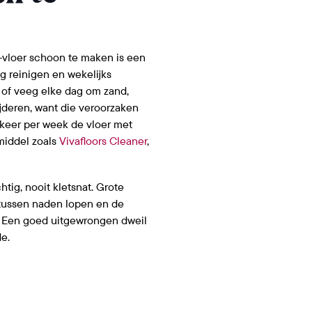
vloer schoon te maken is een
g reinigen en wekelijks
g of veeg elke dag om zand,
ijderen, want die veroorzaken
 keer per week de vloer met
middel zoals
Vivafloors Cleaner
,
chtig, nooit kletsnat. Grote
ussen naden lopen en de
. Een goed uitgewrongen dweil
e.