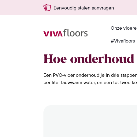
Eenvoudig stalen aanvragen
Onze vloer
#Vivafloors
Home
›
Blog
›
Praktisch
›
Hoe onderhoud
Hoe onderhoud 
Een PVC-vloer onderhoud je in drie stappen:
per liter lauwwarm water, en één tot twee ke