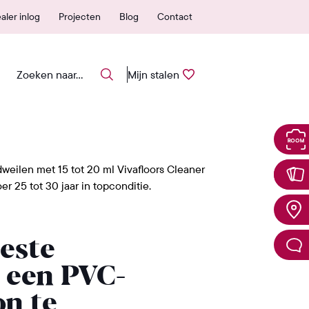
 erkende verkooppunten
25 jaar garantie
aler inlog
Projecten
Blog
Contact
Mijn stalen
dweilen met 15 tot 20 ml Vivafloors Cleaner
r 25 tot 30 jaar in topconditie.
beste
 een PVC-
on te