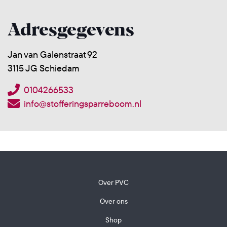
Adresgegevens
Jan van Galenstraat 92
3115 JG Schiedam
0104266533
info@stofferingsparreboom.nl
Over PVC
Over ons
Shop