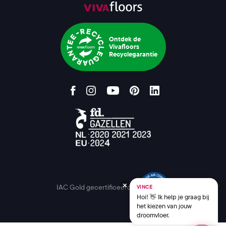
Ontdek de
Vivafloors
Recyclegarantie
IAC Gold gecertificeerd
VINCE
Hoi! 👋 Ik help je graag bij
het kiezen van jouw
droomvloer.