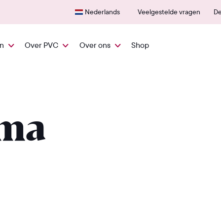
25 jaar garantie
Eenv
Nederlands
Veelgestelde vragen
De
en
Over PVC
Over ons
Shop
nma