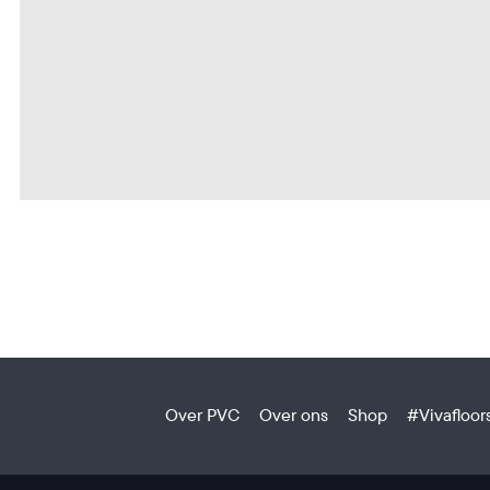
Over PVC
Over ons
Shop
#Vivafloor