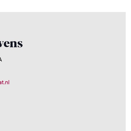
vens
A
t.nl