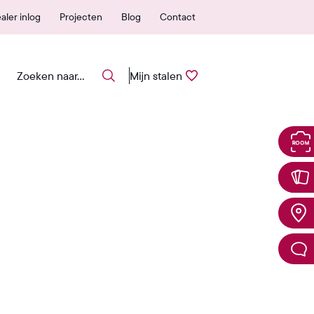
oudig stalen aanvragen
Snel vanuit NL gele
aler inlog
Projecten
Blog
Contact
Mijn stalen