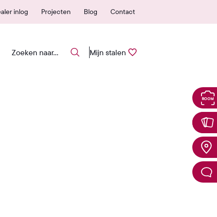
 erkende verkooppunten
25 jaar garantie
aler inlog
Projecten
Blog
Contact
Mijn stalen