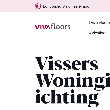
Eenvoudig stalen aanvragen
Onze vloer
#Vivafloors
Terug
Vissers
Woning
ichting