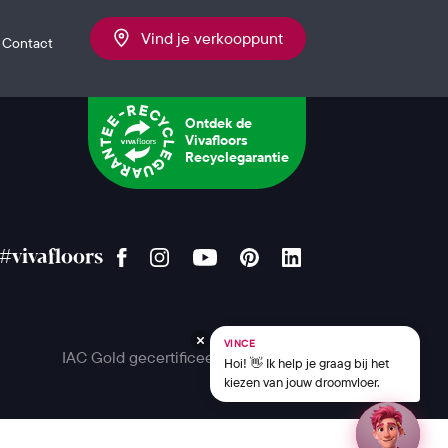
Vind je verkooppunt
Contact
Ontdek de
Vivafloors
Recyclegarantie
#vivafloors
VINCE
IAC Gold gecertificeerd
Hoi! 👋 Ik help je graag bij het
kiezen van jouw droomvloer.