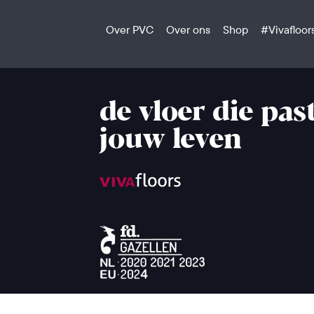
Over PVC
Over ons
Shop
#Vivafloor
de vloer die past
jouw leven