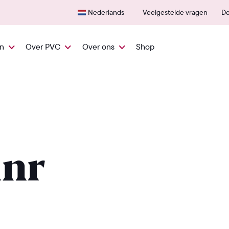
Snel vanuit NL geleverd
600+
Nederlands
Veelgestelde vragen
De
en
Over PVC
Over ons
Shop
inr