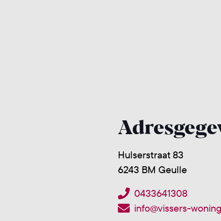
Adresgege
Hulserstraat 83
6243 BM Geulle
0433641308
info@vissers-woningi