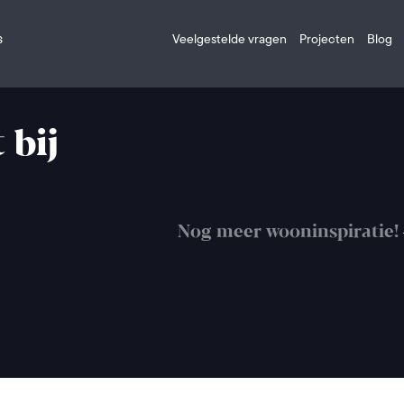
s
Veelgestelde vragen
Projecten
Blog
 bij
Nog meer wooninspiratie!