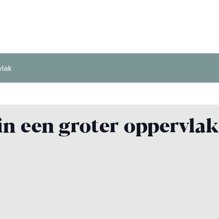
vlak
 in een groter oppervla