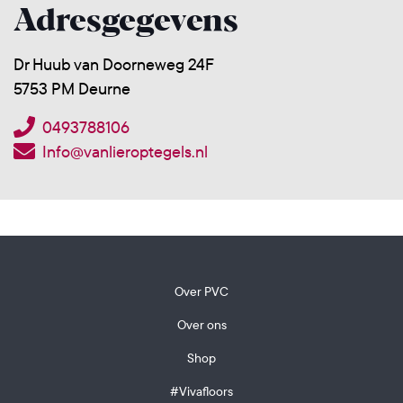
Adresgegevens
Dr Huub van Doorneweg 24F
5753 PM Deurne
0493788106
Info@vanlieroptegels.nl
Over PVC
Over ons
Shop
#Vivafloors