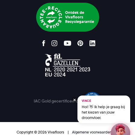
Ontdek de
Vivafloors
Recyclegarantie
IAC Gold gecertificeerd
VINCE
Hoi! 👋 Ik help je graag bij
het kiezen van jouw
droomvloer.
Copyright © 2026 Vivafloors
|
Algemene voorwaarden
|