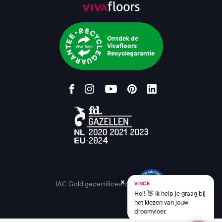
Ontdek de
Vivafloors
Recyclegarantie
IAC Gold gecertificeerd
VINCE
Hoi! 👋 Ik help je graag bij
het kiezen van jouw
droomvloer.