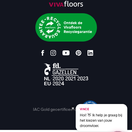
Ontdek de
Vivafloors
Recyclegarantie
IAC Gold gecertificeerd
VINCE
Hoi! 👋 Ik help je graag bij
het kiezen van jouw
droomvloer.