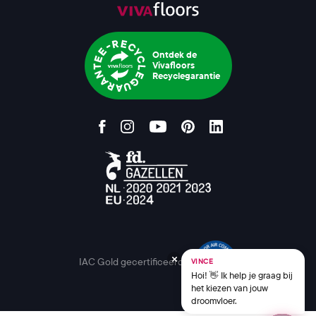
Ontdek de
Vivafloors
Recyclegarantie
IAC Gold gecertificeerd
VINCE
Hoi! 👋 Ik help je graag bij
het kiezen van jouw
droomvloer.