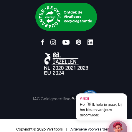
Ontdek de
Vivafloors
Recyclegarantie
IAC Gold gecertificeerd
VINCE
Hoi! 👋 Ik help je graag bij
het kiezen van jouw
droomvloer.
Copyright © 2026 Vivafloors
|
Algemene voorwaarden
|