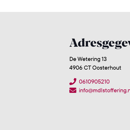
Adresgege
De Wetering 13
4906 CT Oosterhout
0610905210
info@mdlstoffering.n