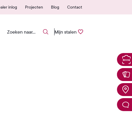
 erkende verkooppunten
25 jaar garantie
aler inlog
Projecten
Blog
Contact
Mijn stalen