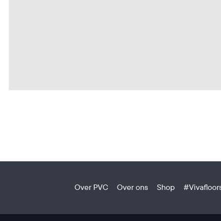
Over PVC
Over ons
Shop
#Vivafloor