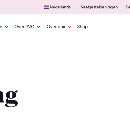
Snel vanuit NL geleverd
600+
Nederlands
Veelgestelde vragen
De
en
Over PVC
Over ons
Shop
ng