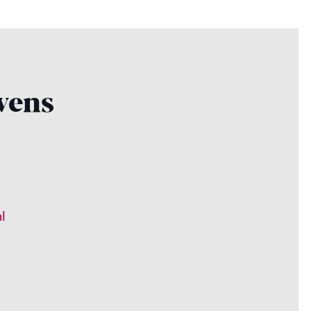
vens
l