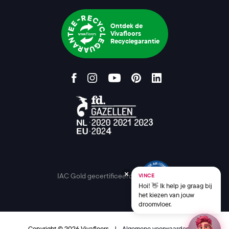
Ontdek de
Vivafloors
Recyclegarantie
IAC Gold gecertificeerd
VINCE
Hoi! 👋 Ik help je graag bij
het kiezen van jouw
droomvloer.
Copyright © 2026 Vivafloors
|
Algemene voorwaarden
|