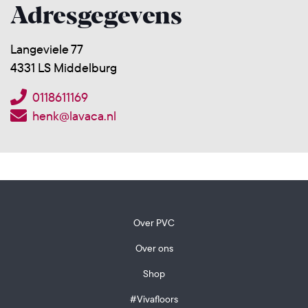
Adresgegevens
Langeviele 77
4331 LS Middelburg
0118611169
henk@lavaca.nl
Over PVC
Over ons
Shop
#Vivafloors