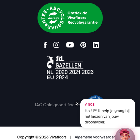
Ontdek de
Vivafloors
Recyclegarantie
IAC Gold gecertificeerd
VINCE
Hoi! 👋 Ik help je graag bij
het kiezen van jouw
droomvloer.
Copyright © 2026 Vivafloors
|
Algemene voorwaarden
|