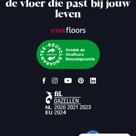
de vloer die past bij jouw
leven
Ontdek de
Vivafloors
Recyclegarantie