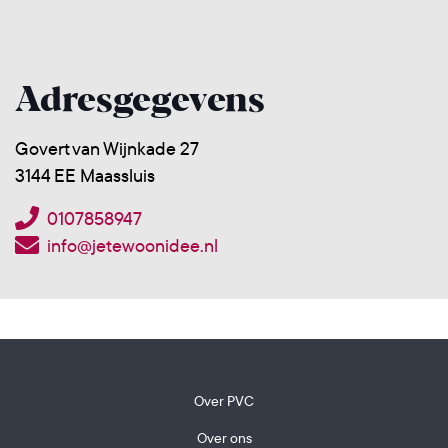
Adresgegevens
Govert van Wijnkade 27
3144 EE Maassluis
0107858947
info@jetewoonidee.nl
Over PVC
Over ons