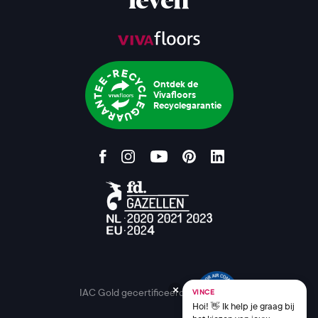
leven
Ontdek de
Vivafloors
Recyclegarantie
IAC Gold gecertificeerd
VINCE
Hoi! 👋 Ik help je graag bij