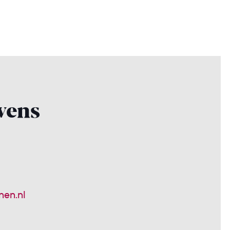
vens
en.nl