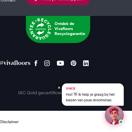
Ontdek de
Vivafloors
Recyclegarantie
#vivafloors
VINCE
IAC Gold gecertificeerd
Hoi! 👋 Ik help je graag bij het
kiezen van jouw droomvloer.
Disclaimer