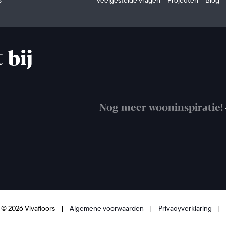
 bij
Nog meer wooninspiratie!
 © 2026 Vivafloors
|
Algemene voorwaarden
|
Privacyverklaring
|