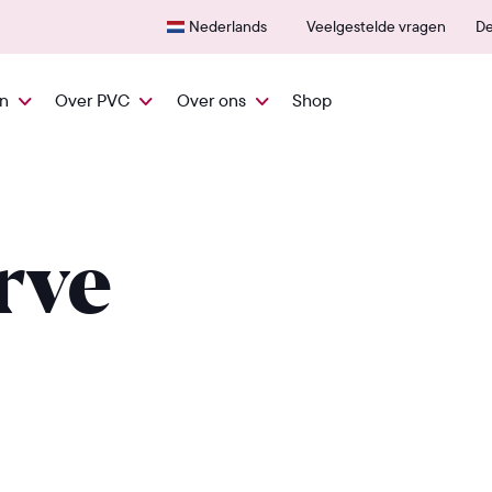
Snel vanuit NL geleverd
600+
Nederlands
Veelgestelde vragen
De
en
Over PVC
Over ons
Shop
rve