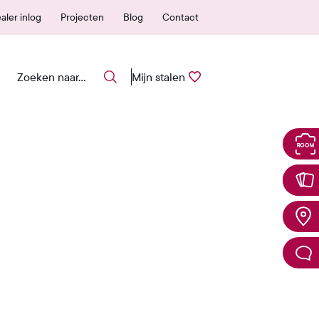
 erkende verkooppunten
25 jaar garantie
aler inlog
Projecten
Blog
Contact
Mijn stalen