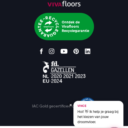
Ontdek de
Vivafloors
Recyclegarantie
IAC Gold gecertificeerd
VINCE
Hoi! 👋 Ik help je graag bij
het kiezen van jouw
droomvloer.