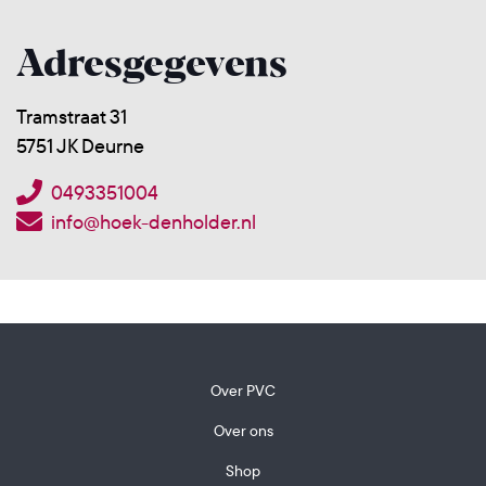
Adresgegevens
Tramstraat 31
5751 JK Deurne
0493351004
info@hoek-denholder.nl
Over PVC
Over ons
Shop