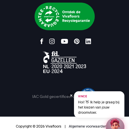
Ontdek de
Vivafloors
Recyclegarantie
IAC Gold gecertificeerd
VINCE
Hoi! 👋 Ik help je graag bij
het kiezen van jouw
droomvloer.
Copyright © 2026 Vivafloors
|
Algemene voorwaarden
|