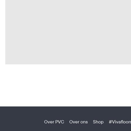
Over PVC
Over ons
Shop
#Vivafloor