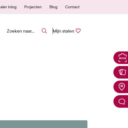
 erkende verkooppunten
25 jaar garantie
aler inlog
Projecten
Blog
Contact
Mijn stalen