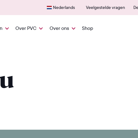
Snel vanuit NL geleverd
600+
Nederlands
Veelgestelde vragen
De
en
Over PVC
Over ons
Shop
ou