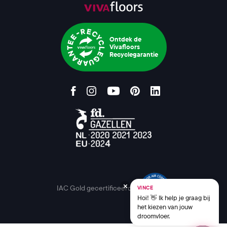
Ontdek de
Vivafloors
Recyclegarantie
IAC Gold gecertificeerd
VINCE
Hoi! 👋 Ik help je graag bij
het kiezen van jouw
droomvloer.