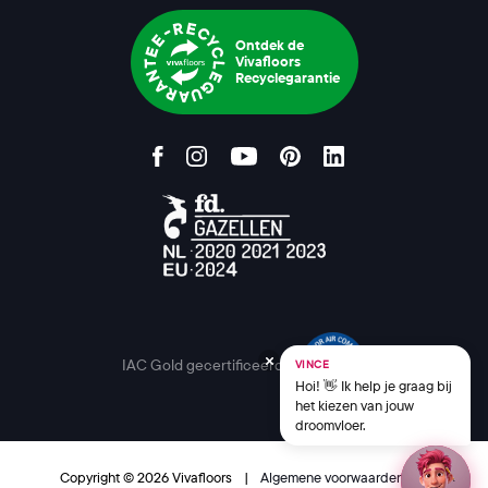
Ontdek de
Vivafloors
Recyclegarantie
IAC Gold gecertificeerd
VINCE
Hoi! 👋 Ik help je graag bij
het kiezen van jouw
droomvloer.
Copyright © 2026 Vivafloors
|
Algemene voorwaarden
|