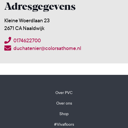
Adresgegevens
Kleine Woerdlaan 23
2671 CA Naaldwijk
0174622700
duchatenier@colorsathome.nl
Over PVC
Over ons
Shop
#Vivafloors