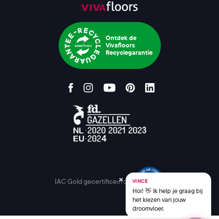
Ontdek de
Vivafloors
Recyclegarantie
IAC Gold gecertificeerd
VINCE
Hoi! 👋 Ik help je graag bij
het kiezen van jouw
droomvloer.