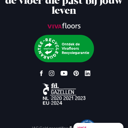
de vloer die past bij jouw
leven
Ontdek de
Vivafloors
Recyclegarantie
IAC Gold gecertificeerd
VINCE