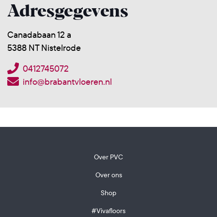
Adresgegevens
Canadabaan 12 a
5388 NT Nistelrode
0412745072
info@brabantvloeren.nl
Over PVC
Over ons
Shop
#Vivafloors