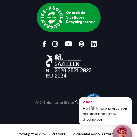
Ontdek de
Vivafloors
Recyclegarantie
IAC Gold gecertificeerd
VINCE
Hoi! 👋 Ik help je graag bij
het kiezen van jouw
droomvloer.
Copyright © 2026 Vivafloors
|
Algemene voorwaarden
|