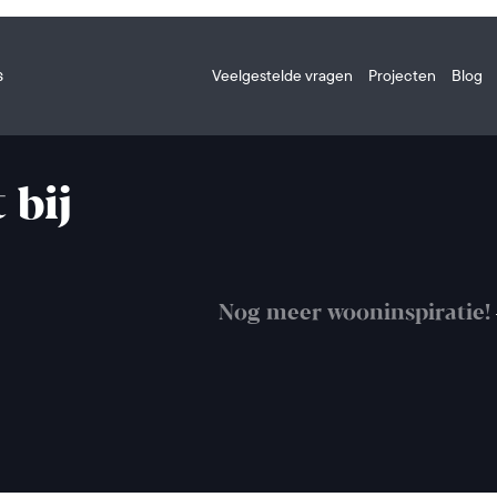
s
Veelgestelde vragen
Projecten
Blog
 bij
Nog meer wooninspiratie!