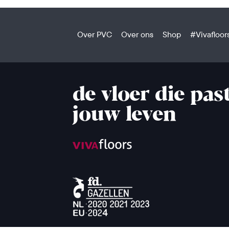
Over PVC
Over ons
Shop
#Vivafloor
de vloer die past
jouw leven