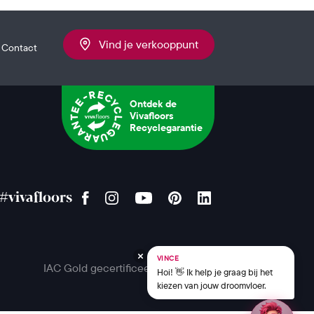
Vind je verkooppunt
Contact
Ontdek de
Vivafloors
Recyclegarantie
#vivafloors
VINCE
IAC Gold gecertificeerd
Hoi! 👋 Ik help je graag bij het
kiezen van jouw droomvloer.