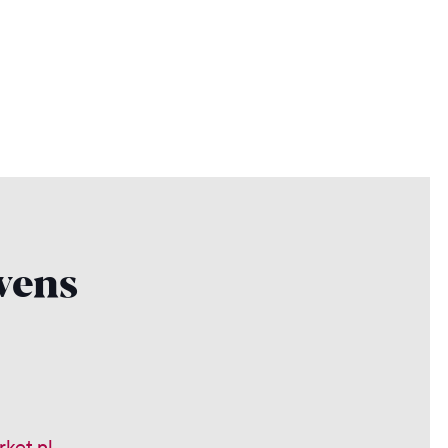
vens
ket.nl