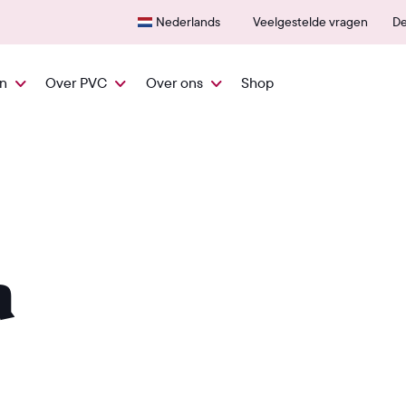
Snel vanuit NL geleverd
600+
Nederlands
Veelgestelde vragen
De
en
Over PVC
Over ons
Shop
a