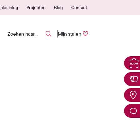
 erkende verkooppunten
25 jaar garantie
aler inlog
Projecten
Blog
Contact
Mijn stalen