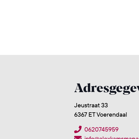
Adresgege
Jeustraat 33
6367 ET Voerendaal
0620745959
info@alexkamsmapar