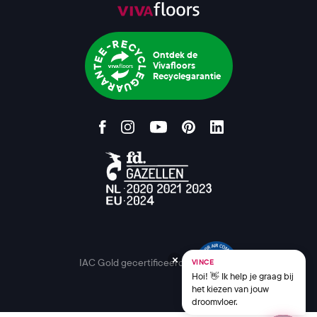
Ontdek de
Vivafloors
Recyclegarantie
IAC Gold gecertificeerd
VINCE
Hoi! 👋 Ik help je graag bij
het kiezen van jouw
droomvloer.