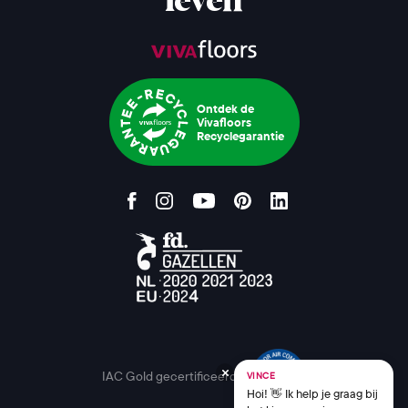
leven
Ontdek de
Vivafloors
Recyclegarantie
IAC Gold gecertificeerd
VINCE
Hoi! 👋 Ik help je graag bij