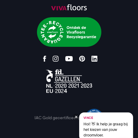
Ontdek de
Vivafloors
Recyclegarantie
IAC Gold gecertificeerd
VINCE
Hoi! 👋 Ik help je graag bij
het kiezen van jouw
droomvloer.