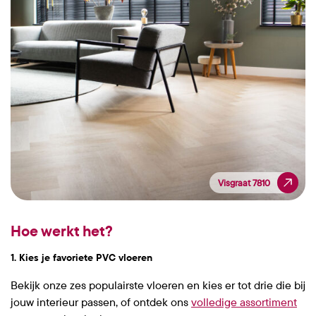
Visgraat 7810
Visgraat 7810
Hoe werkt het?
1. Kies je favoriete PVC vloeren
Bekijk onze zes populairste vloeren en kies er tot drie die bij
jouw interieur passen, of ontdek ons
volledige assortiment