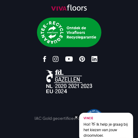
Ontdek de
Vivafloors
Recyclegarantie
IAC Gold gecertificeerd
VINCE
Hoi! 👋 Ik help je graag bij
het kiezen van jouw
droomvloer.