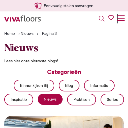
Snel vanuit NL geleverd
Home
›
Nieuws
›
Pagina 3
Nieuws
Lees hier onze nieuwste blogs!
Categorieën
Binnenkijken Bij
Blog
Informatie
Nieuws
Inspiratie
Praktisch
Series