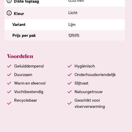
0,55 mm
Dikte toplaag
Licht
Kleur
Variant
Lijm
Prijs per pak
129,95
Voordelen
Geluiddempend
Hygiënisch
Duurzaam
Onderhoudsvriendelijk
Warm en sfeervol
Slijtvast
Vochtbestendig
Natuurgetrouw
Recyclebaar
Geschikt voor
vloerverwarming