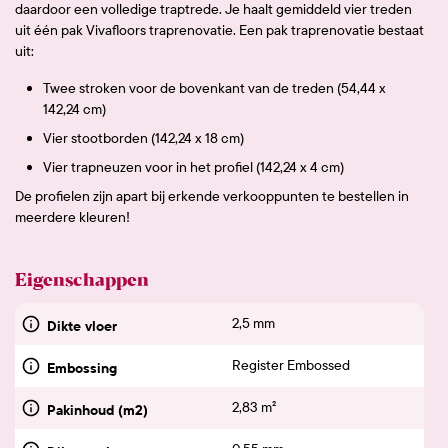
daardoor een volledige traptrede. Je haalt gemiddeld vier treden
uit één pak Vivafloors traprenovatie. Een pak traprenovatie bestaat
uit:
Twee stroken voor de bovenkant van de treden (54,44 x
142,24 cm)
Vier stootborden (142,24 x 18 cm)
Vier trapneuzen voor in het profiel (142,24 x 4 cm)
De profielen zijn apart bij erkende verkooppunten te bestellen in
meerdere kleuren!
Eigenschappen
2,5 mm
Dikte vloer
Register Embossed
Embossing
2,83 m²
Pakinhoud (m2)