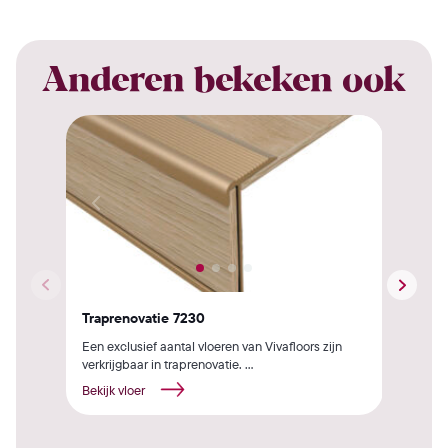
Anderen bekeken ook
Traprenovatie 7230
Tra
Een exclusief aantal vloeren van Vivafloors zijn
Een 
verkrijgbaar in traprenovatie. ...
verkr
Bekijk vloer
Beki