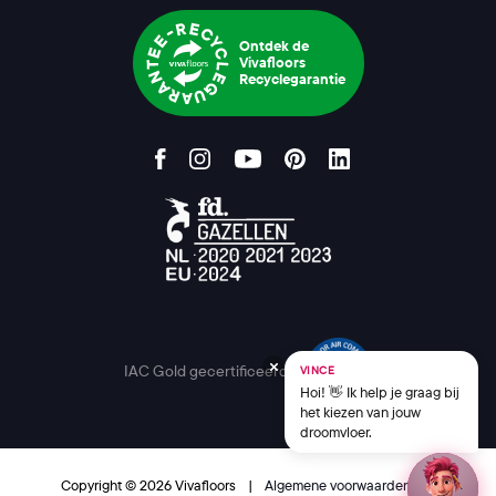
Ontdek de
Vivafloors
Recyclegarantie
IAC Gold gecertificeerd
VINCE
Hoi! 👋 Ik help je graag bij
het kiezen van jouw
droomvloer.
Copyright © 2026 Vivafloors
|
Algemene voorwaarden
|