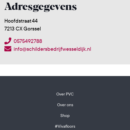
Adresgegevens
Hoofdstraat 44
7213 CX Gorssel
0575492788
info@schildersbedrijfwesseldijk.nl
Over PVC
Over ons
Shop
#Vivafloors