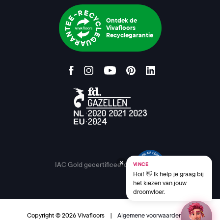
Ontdek de
Vivafloors
Recyclegarantie
IAC Gold gecertificeerd
VINCE
Hoi! 👋 Ik help je graag bij
het kiezen van jouw
droomvloer.
Copyright © 2026 Vivafloors
|
Algemene voorwaarden
|