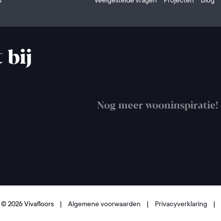
 bij
Nog meer wooninspiratie!
 © 2026 Vivafloors
|
Algemene voorwaarden
|
Privacyverklaring
|