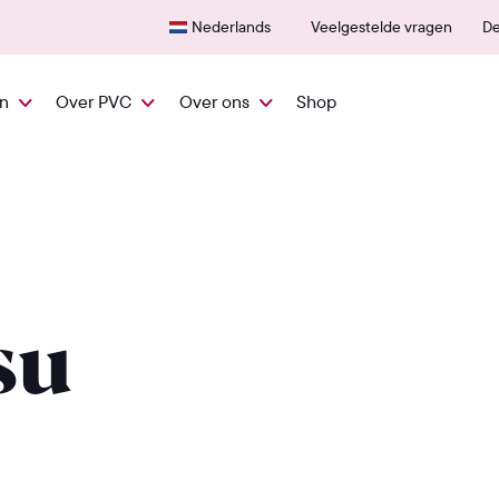
Snel vanuit NL geleverd
600+
Nederlands
Veelgestelde vragen
De
en
Over PVC
Over ons
Shop
su