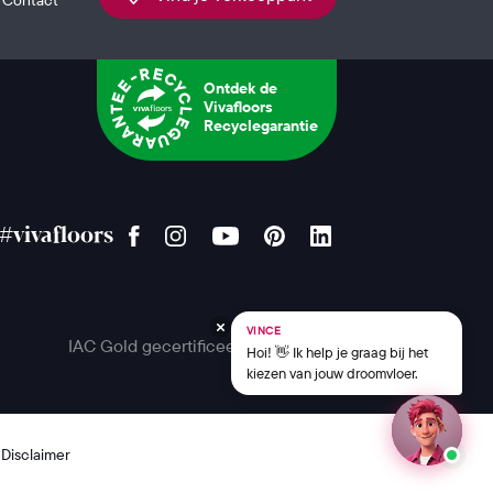
Ontdek de
Vivafloors
Recyclegarantie
#vivafloors
VINCE
IAC Gold gecertificeerd
Hoi! 👋 Ik help je graag bij het
kiezen van jouw droomvloer.
Disclaimer