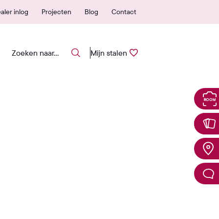
 erkende verkooppunten
25 jaar garantie
aler inlog
Projecten
Blog
Contact
Mijn stalen