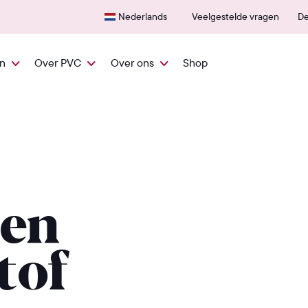
Snel vanuit NL geleverd
600+
Nederlands
Veelgestelde vragen
De
en
Over PVC
Over ons
Shop
 en
tof