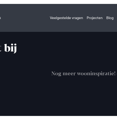
s
Veelgestelde vragen
Projecten
Blog
 bij
Nog meer wooninspiratie!