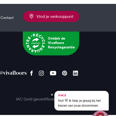
Vind je verkooppunt
Contact
Ontdek de
Vivafloors
Recyclegarantie
#vivafloors
VINCE
IAC Gold gecertificeerd
Hoi! 👋 Ik help je graag bij het
kiezen van jouw droomvloer.