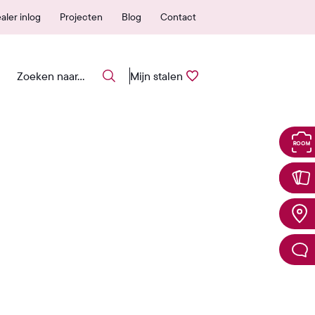
 erkende verkooppunten
25 jaar garantie
aler inlog
Projecten
Blog
Contact
Mijn stalen