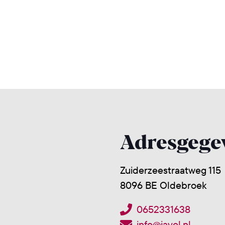
Adresgege
Zuiderzeestraatweg 115
8096 BE Oldebroek
0652331638
info@javol.nl