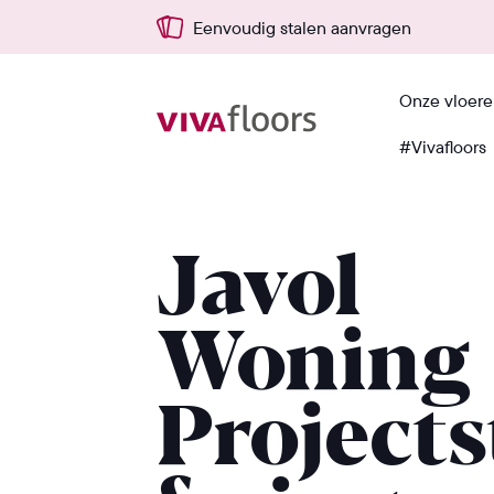
Eenvoudig stalen aanvragen
Onze vloer
#Vivafloors
Terug
Javol
Woning
Projects