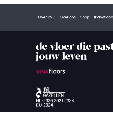
Over PVC
Over ons
Shop
#Vivafloor
de vloer die past
jouw leven