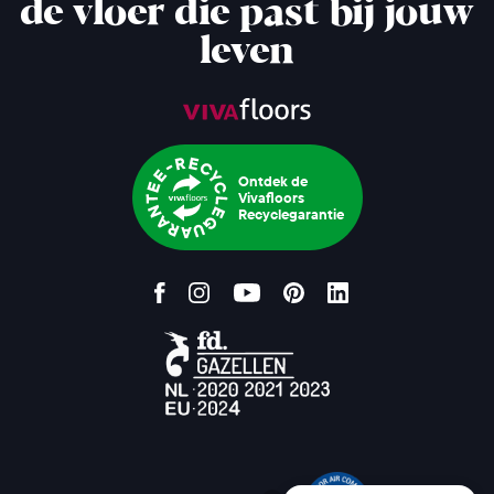
de vloer die past bij jouw
leven
Ontdek de
Vivafloors
Recyclegarantie