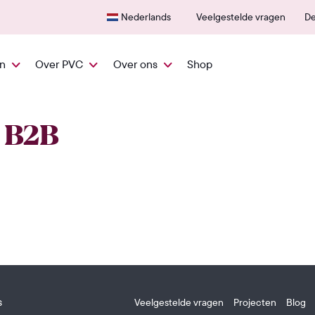
Snel vanuit NL geleverd
600+
Nederlands
Veelgestelde vragen
De
en
Over PVC
Over ons
Shop
 B2B
s
Veelgestelde vragen
Projecten
Blog