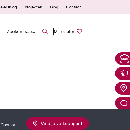
 erkende verkooppunten
25 jaar garantie
aler inlog
Projecten
Blog
Contact
Mijn stalen
Vind je verkooppunt
Contact