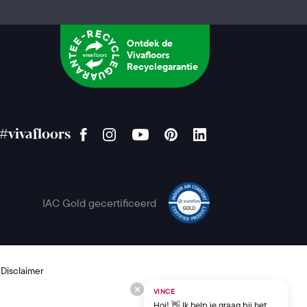
Ontdek de
Vivafloors
Recyclegarantie
#vivafloors
IAC Gold gecertificeerd
Disclaimer
VINCE
Hoi! 👋 Ik help je graag bij het