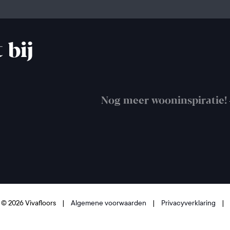
 bij
Nog meer wooninspiratie!
 © 2026 Vivafloors
|
Algemene voorwaarden
|
Privacyverklaring
|