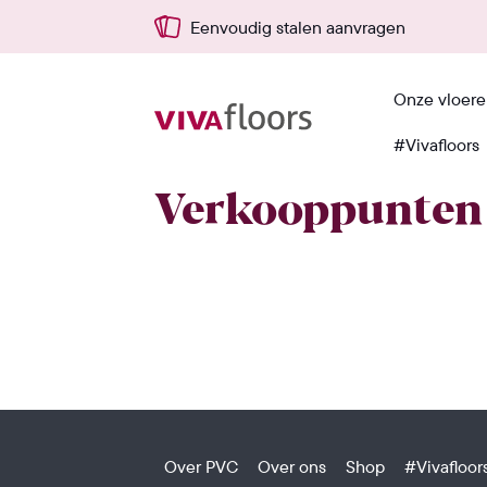
Eenvoudig stalen aanvragen
Onze vloer
#Vivafloors
Home
›
Verkooppunten B2B
Verkooppunten
Over PVC
Over ons
Shop
#Vivafloor