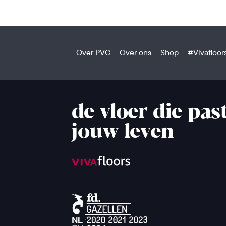
Over PVC
Over ons
Shop
#Vivafloor
de vloer die past
jouw leven