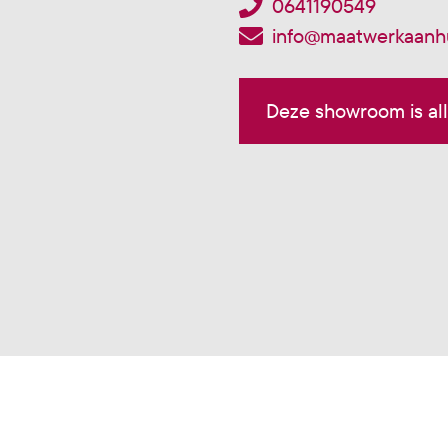
0641190549
info@maatwerkaanhu
Deze showroom is al