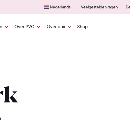
Snel vanuit NL geleverd
600+
Nederlands
Veelgestelde vragen
De
en
Over PVC
Over ons
Shop
rk
s