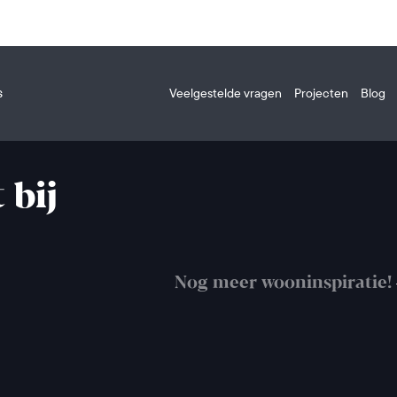
s
Veelgestelde vragen
Projecten
Blog
 bij
Nog meer wooninspiratie!