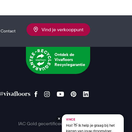
Vind je verkooppunt
Contact
Ontdek de
Vivafloors
Recyclegarantie
#vivafloors
VINCE
IAC Gold gecertificeerd
Hoi! 👋 Ik help je graag bij het
kiezen van jouw droomvloer.