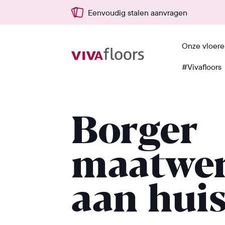
Eenvoudig stalen aanvragen
Onze vloer
#Vivafloors
Terug
Borger
maatwe
aan hui