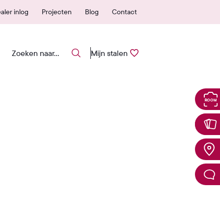
 erkende verkooppunten
25 jaar garantie
aler inlog
Projecten
Blog
Contact
Mijn stalen