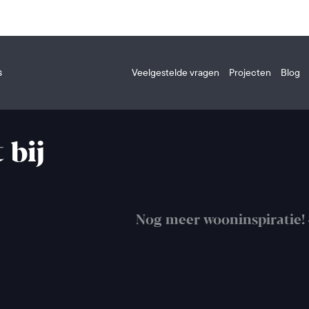
s
Veelgestelde vragen
Projecten
Blog
 bij
Nog meer wooninspiratie!