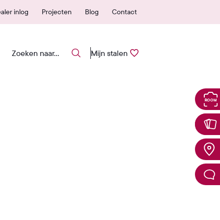
 erkende verkooppunten
25 jaar garantie
aler inlog
Projecten
Blog
Contact
Mijn stalen