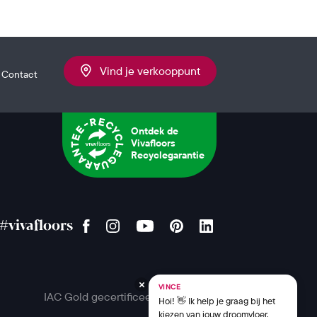
Vind je verkooppunt
Contact
Ontdek de
Vivafloors
Recyclegarantie
#vivafloors
VINCE
IAC Gold gecertificeerd
Hoi! 👋 Ik help je graag bij het
kiezen van jouw droomvloer.