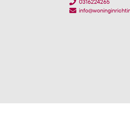
0316224265
info@woninginrichti