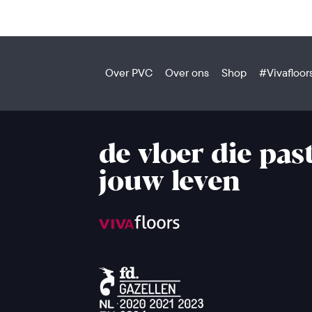
Over PVC
Over ons
Shop
#Vivafloor
de vloer die past
jouw leven