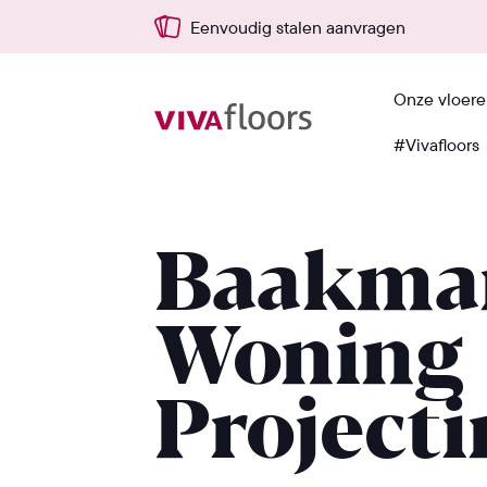
Eenvoudig stalen aanvragen
Onze vloer
#Vivafloors
Terug
Baakma
Woning
Projecti