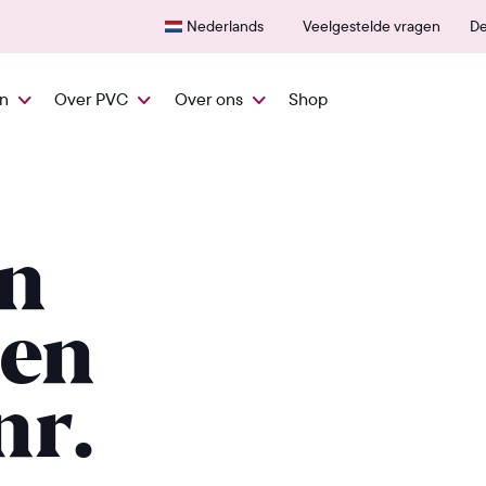
Snel vanuit NL geleverd
600+
Nederlands
Veelgestelde vragen
De
en
Over PVC
Over ons
Shop
n
 en
nr.