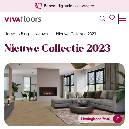
Snel vanuit NL geleverd
Home
›
Blog
›
Nieuws
›
Nieuwe Collectie 2023
Nieuwe Collectie 2023
Herringbone 7230
Herringbone 7230