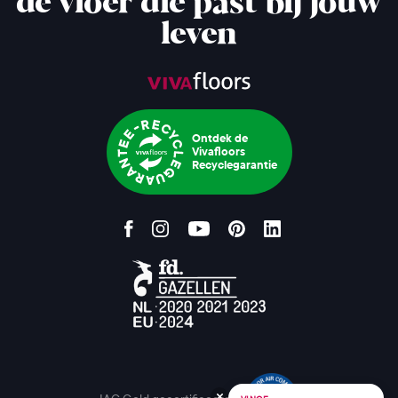
de vloer die past bij jouw
leven
Ontdek de
Vivafloors
Recyclegarantie